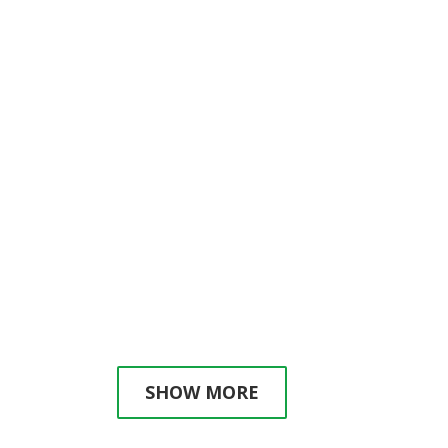
Grasa visceral y salud
cardiometabólica
Una nueva investigación médica ha
demostrado que el aumento del tejido
adiposo visceral (VAT), ubicado dentro de la
cavidad abdominal...
15 junio, 2021
/
0 Comments
SHOW MORE