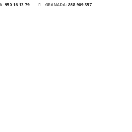
A:
950 16 13 79
GRANADA:
858 909 357
m
CONTACTO